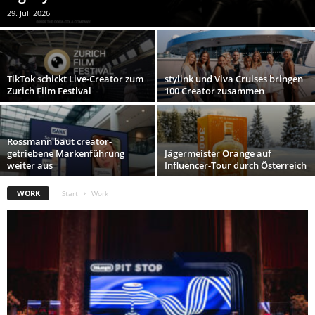
29. Juli 2026
TikTok schickt Live-Creator zum
stylink und Viva Cruises bringen
Zurich Film Festival
100 Creator zusammen
Rossmann baut creator-
getriebene Markenführung
Jägermeister Orange auf
weiter aus
Influencer-Tour durch Österreich
WORK
Start
Work