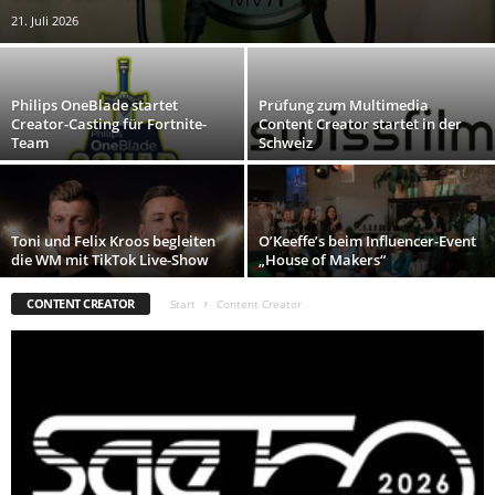
21. Juli 2026
Philips OneBlade startet
Prüfung zum Multimedia
Creator-Casting für Fortnite-
Content Creator startet in der
Team
Schweiz
Toni und Felix Kroos begleiten
O’Keeffe’s beim Influencer-Event
die WM mit TikTok Live-Show
„House of Makers“
CONTENT CREATOR
Start
Content Creator