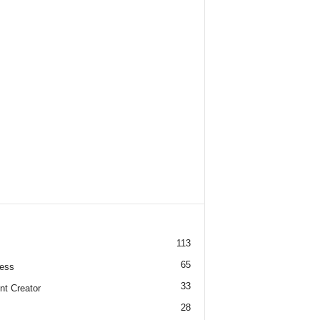
113
65
ess
33
nt Creator
28