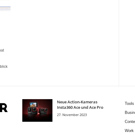
hat
blick
Neue Action-Kameras
Tools
Insta360 Ace und Ace Pro
Busin
27. November 2023
Conte
Work