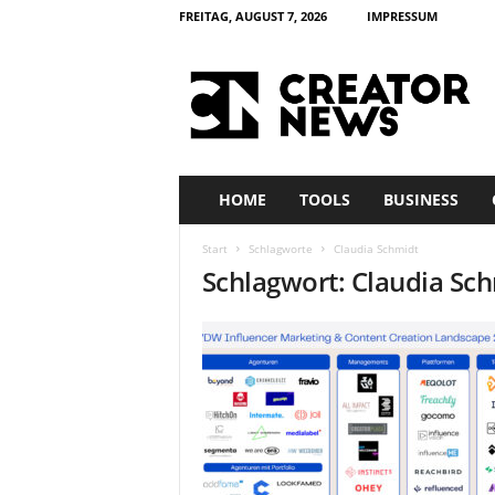
FREITAG, AUGUST 7, 2026
IMPRESSUM
c
r
e
a
t
o
r
HOME
TOOLS
BUSINESS
n
e
Start
Schlagworte
Claudia Schmidt
w
Schlagwort: Claudia Sc
s