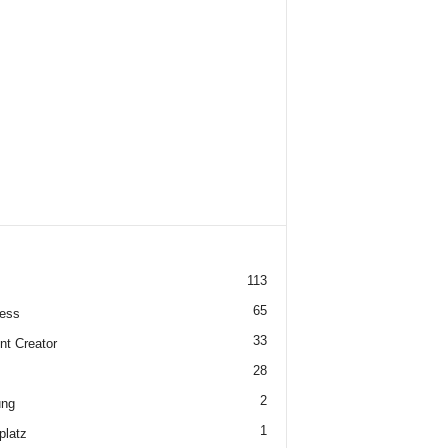
113
65
ess
33
nt Creator
28
2
ung
1
platz