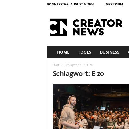
DONNERSTAG, AUGUST 6, 2026
IMPRESSUM
c
r
e
a
t
o
r
HOME
TOOLS
BUSINESS
n
e
Start
Schlagworte
Eizo
w
Schlagwort: Eizo
s