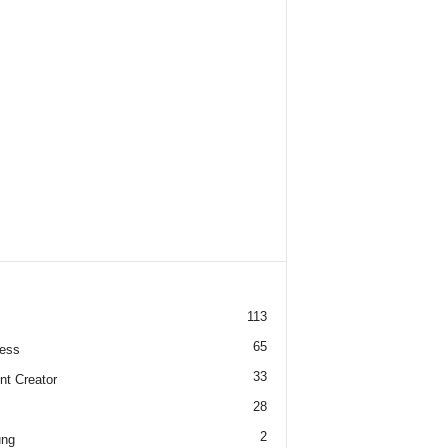
113
65
ess
33
nt Creator
28
2
ung