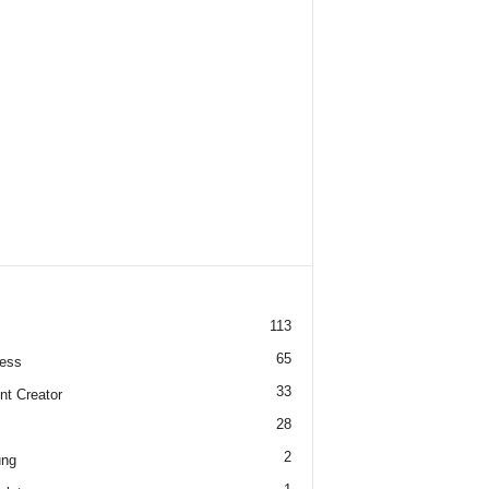
113
65
ess
33
nt Creator
28
2
ung