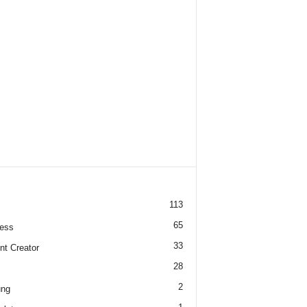
113
65
ess
33
nt Creator
28
2
ung