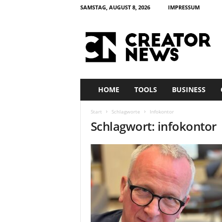
SAMSTAG, AUGUST 8, 2026
IMPRESSUM
c
r
e
a
t
o
r
HOME
TOOLS
BUSINESS
n
e
Start
Schlagworte
Infokontor
w
Schlagwort: infokontor
s