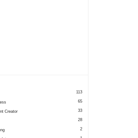
113
65
ess
33
nt Creator
28
2
ung