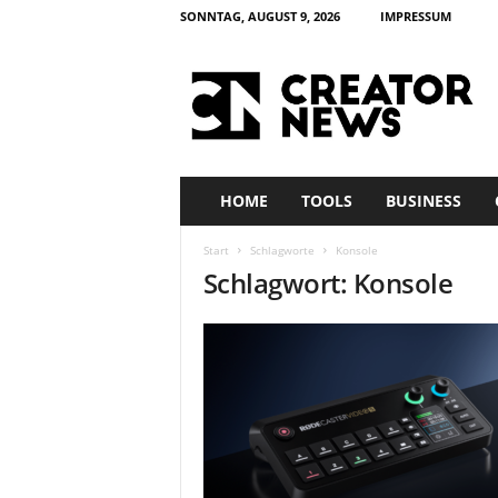
SONNTAG, AUGUST 9, 2026
IMPRESSUM
c
r
e
a
t
o
r
HOME
TOOLS
BUSINESS
n
e
Start
Schlagworte
Konsole
w
Schlagwort: Konsole
s