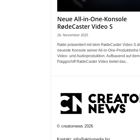
Neue All-in-One-Konsole
RødeCaster Video S
26. November 2025
Røde präsentiert mit dem RødeCaster Video S d
neueste Konsole seiner All-in-One-Produktreihe 
Video- und Audioproduktion. Aufbauend auf dem
Flaggschiff RødeCaster Video bietet das...
©
creatornews
2026
Kontakt:
info@aktivmedia.biz