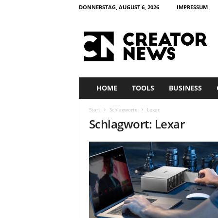
DONNERSTAG, AUGUST 6, 2026
IMPRESSUM
c
r
e
a
t
o
r
HOME
TOOLS
BUSINESS
n
e
Start
Schlagworte
Lexar
w
Schlagwort: Lexar
s