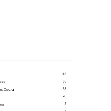
113
65
ess
33
nt Creator
28
2
ung