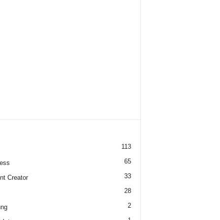
113
65
ess
33
nt Creator
28
2
ung