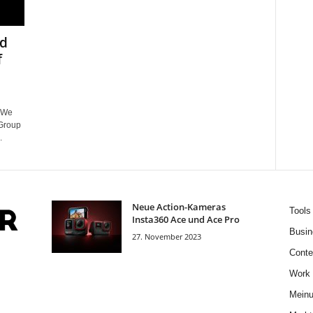
nd
f
t We
 Group
.
Neue Action-Kameras
Tools
Insta360 Ace und Ace Pro
Busin
27. November 2023
Conte
Work
Mein