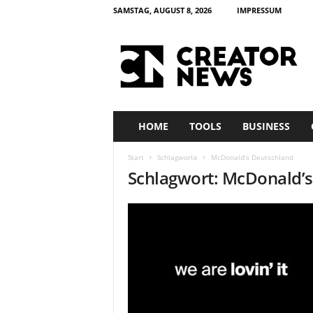
SAMSTAG, AUGUST 8, 2026
IMPRESSUM
c
r
e
a
t
o
r
HOME
TOOLS
BUSINESS
n
e
Start
Schlagworte
McDonald’s Deutschland
w
Schlagwort: McDonald’
s