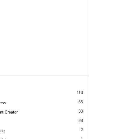
113
65
ess
33
nt Creator
28
2
ung