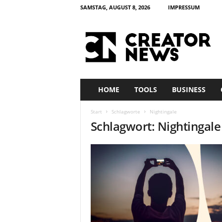
SAMSTAG, AUGUST 8, 2026
IMPRESSUM
c
r
e
a
t
o
r
HOME
TOOLS
BUSINESS
n
e
Start
Schlagworte
Nightingale
w
Schlagwort: Nightingale
s