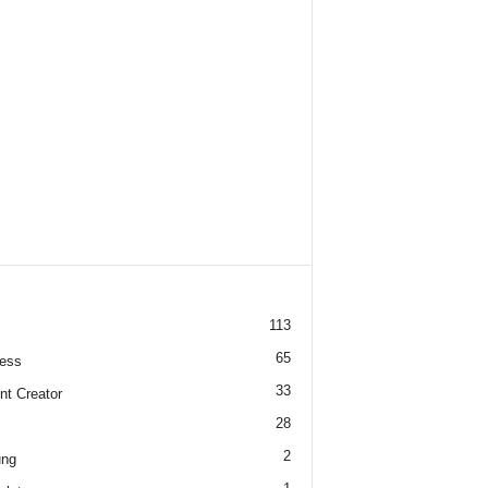
113
65
ess
33
nt Creator
28
2
ung