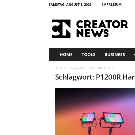
SAMSTAG, AUGUST 8, 2026
IMPRESSUM
c
r
e
a
t
o
r
HOME
TOOLS
BUSINESS
n
e
Start
Schlagworte
P1200R Hard P8
w
Schlagwort: P1200R Har
s