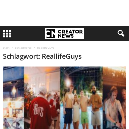
Start
Schlagworte
ReallifeGuys
Schlagwort: ReallifeGuys