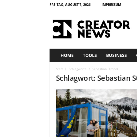
FREITAG, AUGUST 7, 2026
IMPRESSUM
c
r
e
a
t
o
r
HOME
TOOLS
BUSINESS
n
e
Start
Schlagworte
Sebastian Strobel
w
Schlagwort: Sebastian S
s