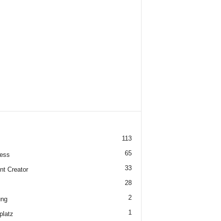
113
65
ess
33
nt Creator
28
2
ung
1
platz