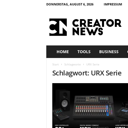
DONNERSTAG, AUGUST 6, 2026
IMPRESSUM
c
r
e
a
t
o
r
HOME
TOOLS
BUSINESS
n
e
Start
Schlagworte
URX Serie
w
Schlagwort: URX Serie
s