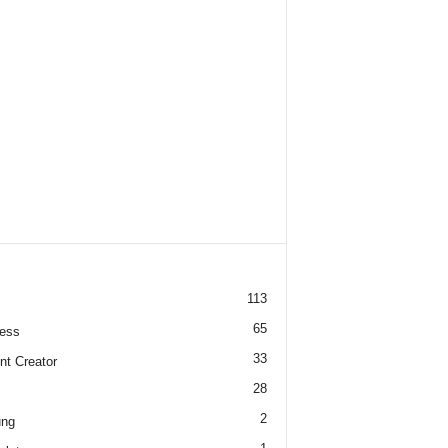
113
65
ess
33
nt Creator
28
2
ung