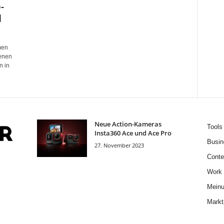
-
d
men
genen
n in
Neue Action-Kameras
Tools
Insta360 Ace und Ace Pro
Busin
27. November 2023
Conte
Work
Mein
Markt