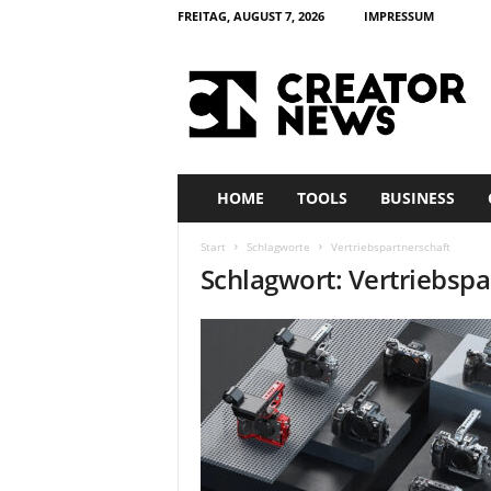
FREITAG, AUGUST 7, 2026
IMPRESSUM
c
r
e
a
t
o
r
HOME
TOOLS
BUSINESS
n
e
Start
Schlagworte
Vertriebspartnerschaft
w
Schlagwort: Vertriebspa
s