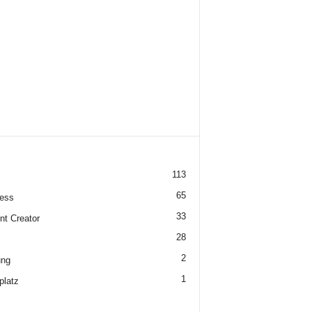
113
65
ess
33
nt Creator
28
2
ung
1
platz