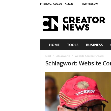
FREITAG, AUGUST 7, 2026
IMPRESSUM
c
r
e
a
t
o
r
HOME
TOOLS
BUSINESS
n
e
Start
Schlagworte
Website Content Creator
w
Schlagwort: Website Co
s