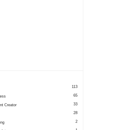
113
65
ess
33
nt Creator
28
2
ung