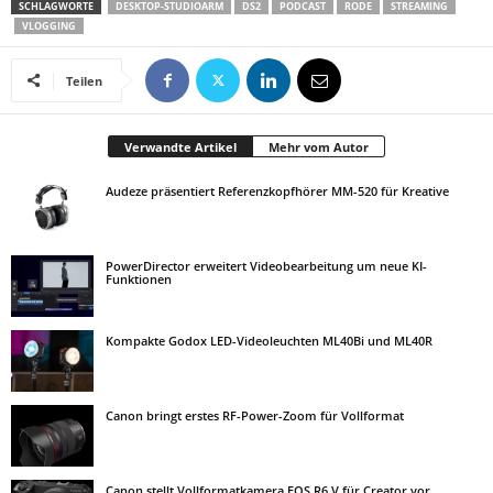
SCHLAGWORTE
DESKTOP-STUDIOARM
DS2
PODCAST
RODE
STREAMING
VLOGGING
Teilen
Verwandte Artikel
Mehr vom Autor
Audeze präsentiert Referenzkopfhörer MM-520 für Kreative
PowerDirector erweitert Videobearbeitung um neue KI-
Funktionen
Kompakte Godox LED-Videoleuchten ML40Bi und ML40R
Canon bringt erstes RF-Power-Zoom für Vollformat
Canon stellt Vollformatkamera EOS R6 V für Creator vor