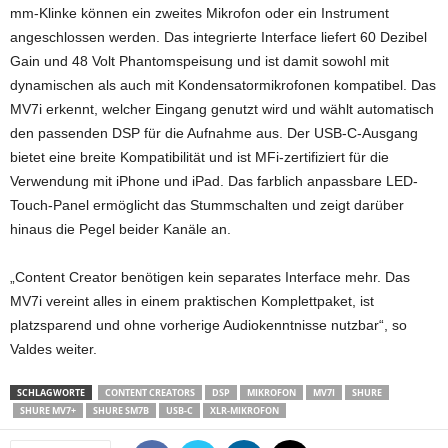
mm-Klinke können ein zweites Mikrofon oder ein Instrument
angeschlossen werden. Das integrierte Interface liefert 60 Dezibel
Gain und 48 Volt Phantomspeisung und ist damit sowohl mit
dynamischen als auch mit Kondensatormikrofonen kompatibel. Das
MV7i erkennt, welcher Eingang genutzt wird und wählt automatisch
den passenden DSP für die Aufnahme aus. Der USB-C-Ausgang
bietet eine breite Kompatibilität und ist MFi-zertifiziert für die
Verwendung mit iPhone und iPad. Das farblich anpassbare LED-
Touch-Panel ermöglicht das Stummschalten und zeigt darüber
hinaus die Pegel beider Kanäle an.
„Content Creator benötigen kein separates Interface mehr. Das
MV7i vereint alles in einem praktischen Komplettpaket, ist
platzsparend und ohne vorherige Audiokenntnisse nutzbar“, so
Valdes weiter.
SCHLAGWORTE
CONTENT CREATORS
DSP
MIKROFON
MV7I
SHURE
SHURE MV7+
SHURE SM7B
USB-C
XLR-MIKROFON