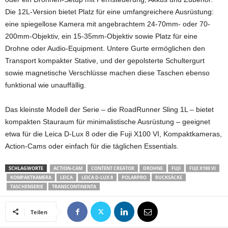
Die 12L-Version bietet Platz für eine umfangreichere Ausrüstung:
eine spiegellose Kamera mit angebrachtem 24-70mm- oder 70-
200mm-Objektiv, ein 15-35mm-Objektiv sowie Platz für eine
Drohne oder Audio-Equipment. Untere Gurte ermöglichen den
Transport kompakter Stative, und der gepolsterte Schultergurt
sowie magnetische Verschlüsse machen diese Taschen ebenso
funktional wie unauffällig.
Das kleinste Modell der Serie – die RoadRunner Sling 1L – bietet
kompakten Stauraum für minimalistische Ausrüstung – geeignet
etwa für die Leica D-Lux 8 oder die Fuji X100 VI, Kompaktkameras,
Action-Cams oder einfach für die täglichen Essentials.
SCHLAGWORTE
ACTION-CAM
CONTENT CREATOR
DROHNE
FUJI
FUJI X100 VI
KOMPAKTKAMERA
LEICA
LEICA D-LUX 8
POLARPRO
RUCKSÄCKE
TASCHENSERIE
TRANSCONTINENTA
Teilen