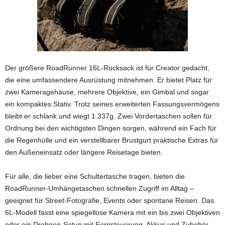
Der größere RoadRunner 16L-Rucksack ist für Creator gedacht,
die eine umfassendere Ausrüstung mitnehmen. Er bietet Platz für
zwei Kameragehäuse, mehrere Objektive, ein Gimbal und sogar
ein kompaktes Stativ. Trotz seines erweiterten Fassungsvermögens
bleibt er schlank und wiegt 1.337g. Zwei Vordertaschen sollen für
Ordnung bei den wichtigsten Dingen sorgen, während ein Fach für
die Regenhülle und ein verstellbarer Brustgurt praktische Extras für
den Außeneinsatz oder längere Reisetage bieten.
Für alle, die lieber eine Schultertasche tragen, bieten die
RoadRunner-Umhängetaschen schnellen Zugriff im Alltag –
geeignet für Street-Fotografie, Events oder spontane Reisen. Das
6L-Modell fasst eine spiegellose Kamera mit ein bis zwei Objektiven
oder ein Drohnen-Setup mit Fernsteuerung, Akkus und Zubehör.