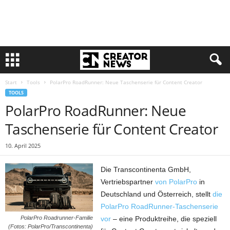
Start
Tools
PolarPro RoadRunner: Neue Taschenserie für Content Creator
TOOLS
PolarPro RoadRunner: Neue
Taschenserie für Content Creator
10. April 2025
Die Transcontinenta GmbH,
Vertriebspartner
von PolarPro
in
Deutschland und Österreich, stellt
die
PolarPro RoadRunner-Taschenserie
vor
– eine Produktreihe, die speziell
PolarPro Roadrunner-Familie
(Fotos: PolarPro/Transcontinenta)