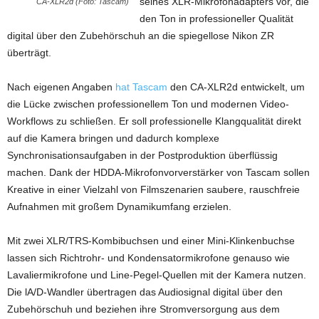
seines XLR-Mikrofonadapters vor, die
CA-XLR2d (Foto: Tascam)
den Ton in professioneller Qualität
digital über den Zubehörschuh an die spiegellose Nikon ZR
überträgt.
Nach eigenen Angaben
hat Tascam
den CA-XLR2d entwickelt, um
die Lücke zwischen professionellem Ton und modernen Video-
Workflows zu schließen. Er soll professionelle Klangqualität direkt
auf die Kamera bringen und dadurch komplexe
Synchronisationsaufgaben in der Postproduktion überflüssig
machen. Dank der HDDA-Mikrofonvorverstärker von Tascam sollen
Kreative in einer Vielzahl von Filmszenarien saubere, rauschfreie
Aufnahmen mit großem Dynamikumfang erzielen.
Mit zwei XLR/TRS-Kombibuchsen und einer Mini-Klinkenbuchse
lassen sich Richtrohr- und Kondensatormikrofone genauso wie
Lavaliermikrofone und Line-Pegel-Quellen mit der Kamera nutzen.
Die lA/D-Wandler übertragen das Audiosignal digital über den
Zubehörschuh und beziehen ihre Stromversorgung aus dem