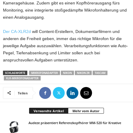
Kameragehäuse. Zudem gibt es einen Kopfhörerausgang fürs
Monitoring, eine integrierte stoßgedämpfte Mikrofonhalterung und
einen Analogausgang.
Der CA-XLR2d
will Content-Erstellern, Dokumentarfilmern und
anderen die Freiheit geben, immer das richtige Mikrofon für die
jeweilige Aufgabe auszuwählen. Verarbeitungsfunktionen wie Auto-
Pegel, Tiefenabsenkung und Limiter sollen auch bei
anspruchsvollen Aufgaben unterstützen.
SCHLAGWORTE
MIKROFONADAPTER
NIKON
NIKON ZR
TASCAM
XLR-MIKROFONADAPTER
Teilen
Verwandte Artikel
Mehr vom Autor
Audeze präsentiert Referenzkopfhörer MM-520 für Kreative