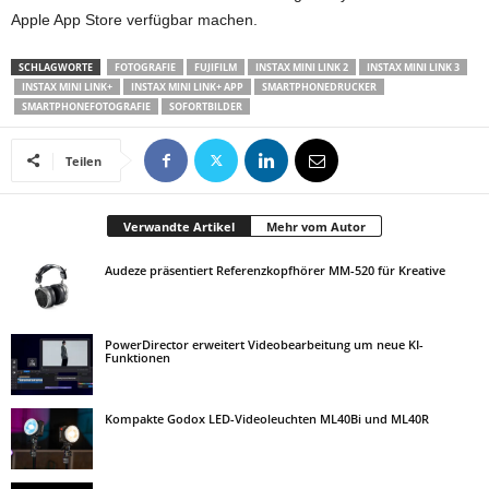
Apple App Store verfügbar machen.
SCHLAGWORTE
FOTOGRAFIE
FUJIFILM
INSTAX MINI LINK 2
INSTAX MINI LINK 3
INSTAX MINI LINK+
INSTAX MINI LINK+ APP
SMARTPHONEDRUCKER
SMARTPHONEFOTOGRAFIE
SOFORTBILDER
Teilen
Verwandte Artikel
Mehr vom Autor
Audeze präsentiert Referenzkopfhörer MM-520 für Kreative
PowerDirector erweitert Videobearbeitung um neue KI-
Funktionen
Kompakte Godox LED-Videoleuchten ML40Bi und ML40R