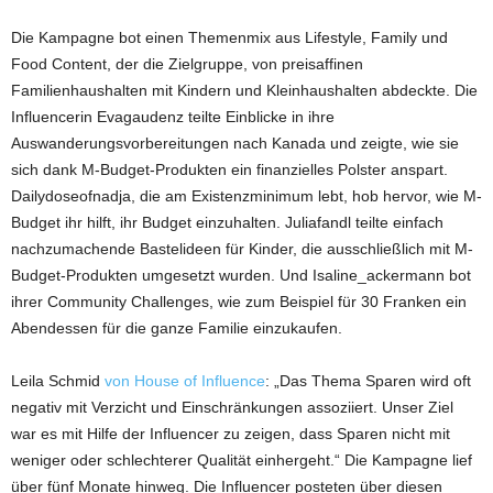
Die Kampagne bot einen Themenmix aus Lifestyle, Family und
Food Content, der die Zielgruppe, von preisaffinen
Familienhaushalten mit Kindern und Kleinhaushalten abdeckte. Die
Influencerin Evagaudenz teilte Einblicke in ihre
Auswanderungsvorbereitungen nach Kanada und zeigte, wie sie
sich dank M-Budget-Produkten ein finanzielles Polster anspart.
Dailydoseofnadja, die am Existenzminimum lebt, hob hervor, wie M-
Budget ihr hilft, ihr Budget einzuhalten. Juliafandl teilte einfach
nachzumachende Bastelideen für Kinder, die ausschließlich mit M-
Budget-Produkten umgesetzt wurden. Und Isaline_ackermann bot
ihrer Community Challenges, wie zum Beispiel für 30 Franken ein
Abendessen für die ganze Familie einzukaufen.
Leila Schmid
von House of Influence
: „Das Thema Sparen wird oft
negativ mit Verzicht und Einschränkungen assoziiert. Unser Ziel
war es mit Hilfe der Influencer zu zeigen, dass Sparen nicht mit
weniger oder schlechterer Qualität einhergeht.“ Die Kampagne lief
über fünf Monate hinweg. Die Influencer posteten über diesen