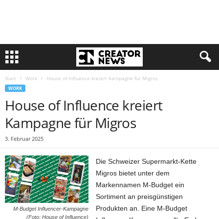
Start
Work
House of Influence kreiert Kampagne für Migros
WORK
House of Influence kreiert
Kampagne für Migros
3. Februar 2025
Die Schweizer Supermarkt-Kette
Migros bietet unter dem
Markennamen M-Budget ein
Sortiment an preisgünstigen
Produkten an. Eine M-Budget
M-Budget Influencer-Kampagne
(Foto: House of Influence)