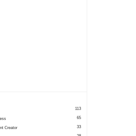
113
65
ess
33
nt Creator
28