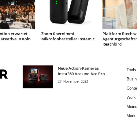
ntion erwartet
Zoom übernimmt
Plattform Rtech wi
 Kreative in Köln
Mikrofonhersteller Instamic
Agenturgeschäfts
Reachbird
Neue Action-Kameras
Tools
Insta360 Ace und Ace Pro
Busin
27. November 2023
Conte
Work
Mein
Markt