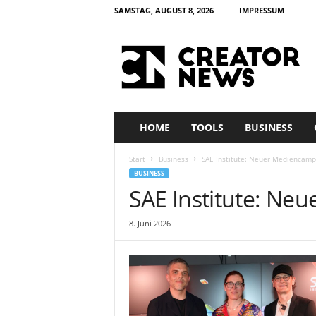
SAMSTAG, AUGUST 8, 2026
IMPRESSUM
c
r
e
a
t
o
r
HOME
TOOLS
BUSINESS
n
e
Start
Business
SAE Institute: Neuer Mediencampu
w
BUSINESS
s
SAE Institute: Ne
8. Juni 2026