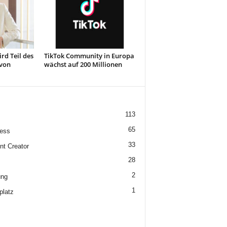
rd Teil des
TikTok Community in Europa
 von
wächst auf 200 Millionen
113
65
ess
33
nt Creator
28
2
ung
1
platz