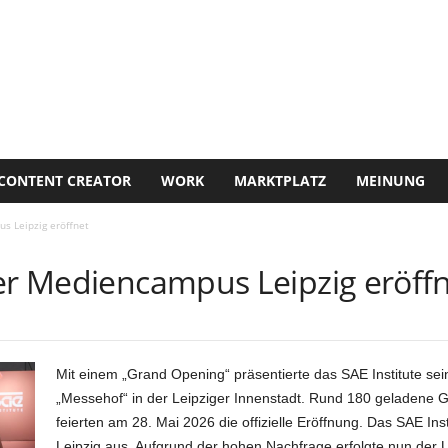
CONTENT CREATOR
WORK
MARKTPLATZ
MEINUNG
s Leipzig eröffnet
uer Mediencampus Leipzig eröff
Mit einem „Grand Opening“ präsentierte das SAE Institute s
„Messehof“ in der Leipziger Innenstadt. Rund 180 geladene Gäs
feierten am 28. Mai 2026 die offizielle Eröffnung. Das SAE Insti
Leipzig aus. Aufgrund der hohen Nachfrage erfolgte nun der