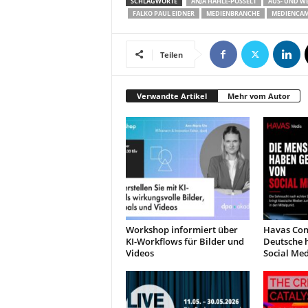
SCHLAGWORTE
ANJA HÄHLE-POSSELT
AUS- UND W
FALKO PAUL EIDNER
MEDIENBRANCHE
MEDIENCA
Teilen
Verwandte Artikel
Mehr vom Autor
Workshop informiert über
Havas Con
KI-Workflows für Bilder und
Deutsche 
Videos
Social Me