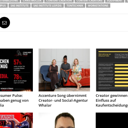
EITERBILDUNG
CHRIS MÜLLER
CONTENT CREATION
CONTENT CREATORS
EQUIPMENT
MPUS
SAE INSTITUTE
SAE INSTITUTE LEIPZIG
TONTECHNIK
WORKSTATIONS
sumer Pulse:
Accenture Song übernimmt
Creator gewinnen 
haben genug von
Creator- und Social-Agentur
Einfluss auf
dia
Whalar
Kaufentscheidung