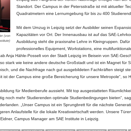
Standort. Der Campus in der Petersstraße ist mit aktueller Tec
Quadratmetern eine Lernumgebung für bis zu 400 Studieren
Mit dem Umzug in Leipzig setzt der Ausbilder seinen Expansio
Kapazitäten vor Ort. Der Innenausbau ist auf das SAE-Lehrkon
ler (von
stitute)
Ausbildung steht die praxisnahe Lehre in Kleingruppen. Dafür
professionelles Equipment, Workstations, eine multifunktiona
b Anja Hähle-Posselt von der Stadt Leipzig im Beisein von SAE-Gesch
 so stark wie keine andere deutsche Großstadt und ist ein Magnet für 
amisch, und die Nachfrage nach gut ausgebildeten Fachkräften steigt st
t ist der Campus eine große Bereicherung für unsere Metropole“, so H
sbildung für Medienberufe aussieht. Mit top ausgestatteten Räumlichkei
tig noch mehr Studierenden optimale Studienbedingungen bieten“, sagt
ederlanden. „Unser Campus ist ein Sprungbrett für die nächste Genera
igeren Anlaufstelle für die lokale Kreativwirtschaft werden. Unsere Türen
 Eidner, Campus Manager am SAE Institute in Leipzig.