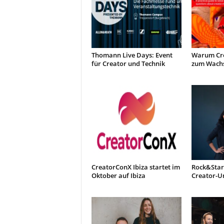
Thomann Live Days: Event
Warum Cre
für Creator und Technik
zum Wachs
CreatorConX Ibiza startet im
Rock&Stars
Oktober auf Ibiza
Creator-U