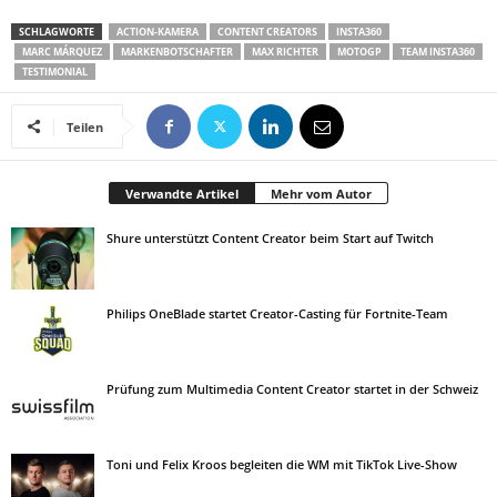
SCHLAGWORTE
ACTION-KAMERA
CONTENT CREATORS
INSTA360
MARC MÁRQUEZ
MARKENBOTSCHAFTER
MAX RICHTER
MOTOGP
TEAM INSTA360
TESTIMONIAL
Teilen
Verwandte Artikel
Mehr vom Autor
Shure unterstützt Content Creator beim Start auf Twitch
Philips OneBlade startet Creator-Casting für Fortnite-Team
Prüfung zum Multimedia Content Creator startet in der Schweiz
Toni und Felix Kroos begleiten die WM mit TikTok Live-Show