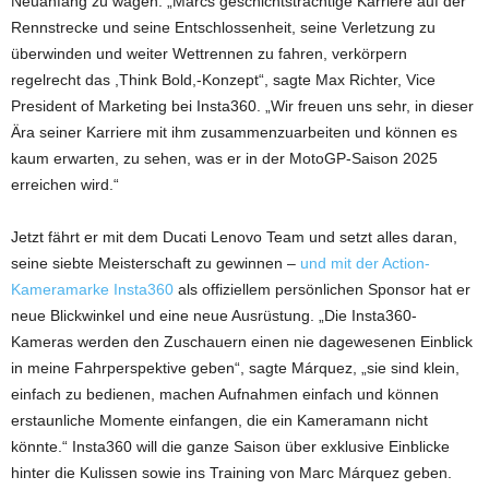
Neuanfang zu wagen. „Marcs geschichtsträchtige Karriere auf der
Rennstrecke und seine Entschlossenheit, seine Verletzung zu
überwinden und weiter Wettrennen zu fahren, verkörpern
regelrecht das ,Think Bold,-Konzept“, sagte Max Richter, Vice
President of Marketing bei Insta360. „Wir freuen uns sehr, in dieser
Ära seiner Karriere mit ihm zusammenzuarbeiten und können es
kaum erwarten, zu sehen, was er in der MotoGP-Saison 2025
erreichen wird.“
Jetzt fährt er mit dem Ducati Lenovo Team und setzt alles daran,
seine siebte Meisterschaft zu gewinnen –
und mit der Action-
Kameramarke Insta360
als offiziellem persönlichen Sponsor hat er
neue Blickwinkel und eine neue Ausrüstung. „Die Insta360-
Kameras werden den Zuschauern einen nie dagewesenen Einblick
in meine Fahrperspektive geben“, sagte Márquez, „sie sind klein,
einfach zu bedienen, machen Aufnahmen einfach und können
erstaunliche Momente einfangen, die ein Kameramann nicht
könnte.“ Insta360 will die ganze Saison über exklusive Einblicke
hinter die Kulissen sowie ins Training von Marc Márquez geben.