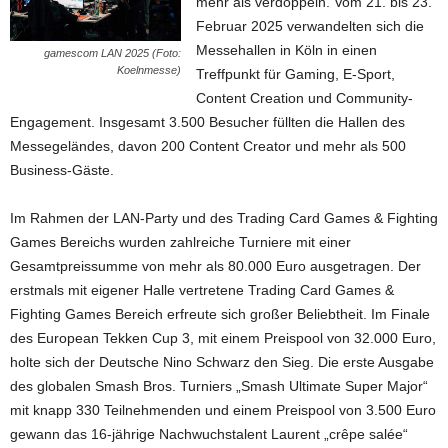
mehr als verdoppeln. Vom 21. bis 23.
Februar 2025 verwandelten sich die
Messehallen in Köln in einen
gamescom LAN 2025 (Foto:
Koelnmesse)
Treffpunkt für Gaming, E-Sport,
Content Creation und Community-
Engagement. Insgesamt 3.500 Besucher füllten die Hallen des
Messegeländes, davon 200 Content Creator und mehr als 500
Business-Gäste.
Im Rahmen der LAN-Party und des Trading Card Games & Fighting
Games Bereichs wurden zahlreiche Turniere mit einer
Gesamtpreissumme von mehr als 80.000 Euro ausgetragen. Der
erstmals mit eigener Halle vertretene Trading Card Games &
Fighting Games Bereich erfreute sich großer Beliebtheit. Im Finale
des European Tekken Cup 3, mit einem Preispool von 32.000 Euro,
holte sich der Deutsche Nino Schwarz den Sieg. Die erste Ausgabe
des globalen Smash Bros. Turniers „Smash Ultimate Super Major“
mit knapp 330 Teilnehmenden und einem Preispool von 3.500 Euro
gewann das 16-jährige Nachwuchstalent Laurent „crêpe salée“