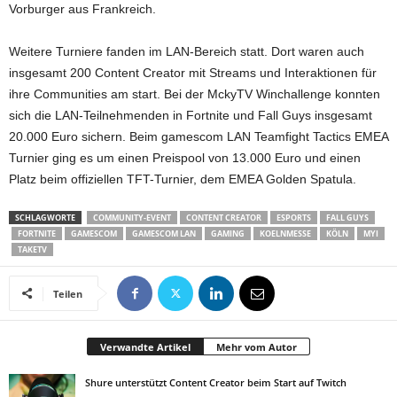
Vorburger aus Frankreich.
Weitere Turniere fanden im LAN-Bereich statt. Dort waren auch
insgesamt 200 Content Creator mit Streams und Interaktionen für
ihre Communities am start. Bei der MckyTV Winchallenge konnten
sich die LAN-Teilnehmenden in Fortnite und Fall Guys insgesamt
20.000 Euro sichern. Beim gamescom LAN Teamfight Tactics EMEA
Turnier ging es um einen Preispool von 13.000 Euro und einen
Platz beim offiziellen TFT-Turnier, dem EMEA Golden Spatula.
SCHLAGWORTE
COMMUNITY-EVENT
CONTENT CREATOR
ESPORTS
FALL GUYS
FORTNITE
GAMESCOM
GAMESCOM LAN
GAMING
KOELNMESSE
KÖLN
MYI
TAKETV
Teilen
Verwandte Artikel
Mehr vom Autor
Shure unterstützt Content Creator beim Start auf Twitch