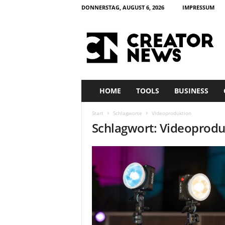
DONNERSTAG, AUGUST 6, 2026
IMPRESSUM
c
r
e
a
t
o
r
HOME
TOOLS
BUSINESS
n
e
Start
Schlagworte
Videoproduktion
w
Schlagwort: Videoprodu
s