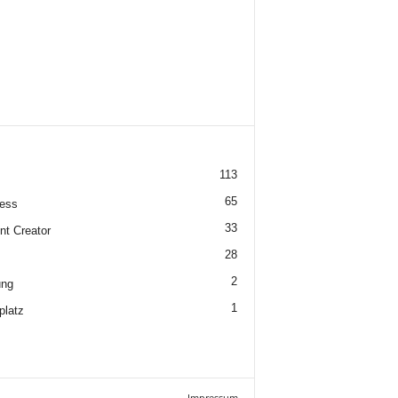
113
65
ess
33
nt Creator
28
2
ung
1
platz
Impressum