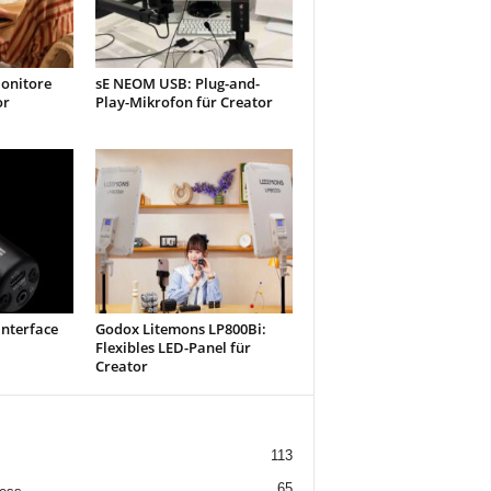
onitore
sE NEOM USB: Plug-and-
or
Play-Mikrofon für Creator
interface
Godox Litemons LP800Bi:
Flexibles LED-Panel für
Creator
113
65