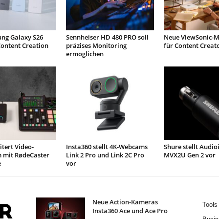
ng Galaxy S26
Sennheiser HD 480 PRO soll
Neue ViewSonic-M
Content Creation
präzises Monitoring
für Content Creat
ermöglichen
tert Video-
Insta360 stellt 4K-Webcams
Shure stellt Audio
 mit RødeCaster
Link 2 Pro und Link 2C Pro
MVX2U Gen 2 vor
e
vor
Neue Action-Kameras
Tools
Insta360 Ace und Ace Pro