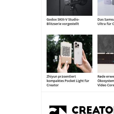
Godox SKIII-V Studio-
Das Samsu
Blitzserie vorgestellt
Ultra für 
Zhiyun präsentiert
Røde erwei
kompaktes Pocket Light für
Ökosystem
Creator
Video Cor