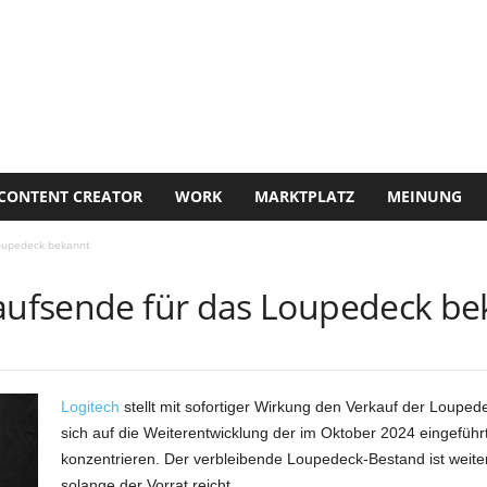
CONTENT CREATOR
WORK
MARKTPLATZ
MEINUNG
Loupedeck bekannt
kaufsende für das Loupedeck b
Logitech
stellt mit sofortiger Wirkung den Verkauf der Loupede
sich auf die Weiterentwicklung der im Oktober 2024 eingefüh
konzentrieren. Der verbleibende Loupedeck-Bestand ist weiterh
solange der Vorrat reicht.