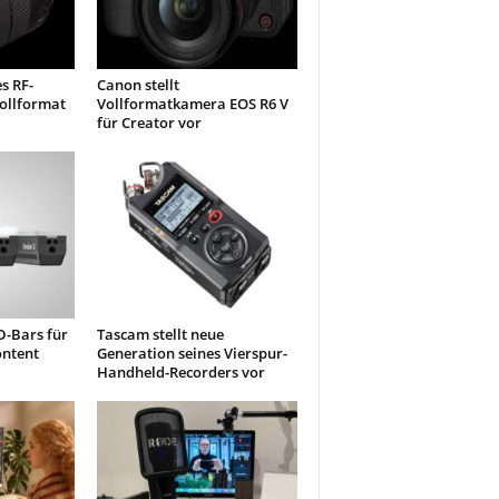
s RF-
Canon stellt
ollformat
Vollformatkamera EOS R6 V
für Creator vor
D-Bars für
Tascam stellt neue
ontent
Generation seines Vierspur-
Handheld-Recorders vor