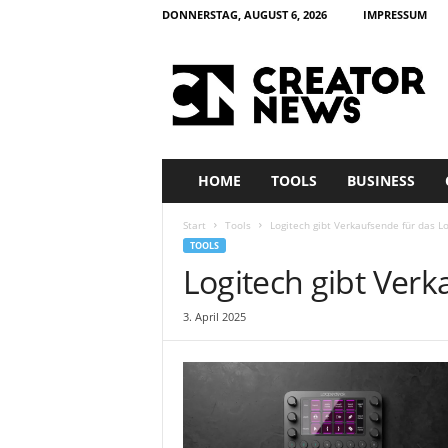
DONNERSTAG, AUGUST 6, 2026
IMPRESSUM
c
r
e
a
t
o
r
HOME
TOOLS
BUSINESS
n
e
Start
Tools
Logitech gibt Verkaufsende für das 
w
TOOLS
s
Logitech gibt Ver
3. April 2025