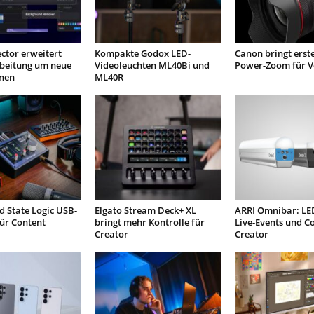
ctor erweitert
Kompakte Godox LED-
Canon bringt erste
beitung um neue
Videoleuchten ML40Bi und
Power-Zoom für V
onen
ML40R
d State Logic USB-
Elgato Stream Deck+ XL
ARRI Omnibar: LE
für Content
bringt mehr Kontrolle für
Live-Events und C
Creator
Creator