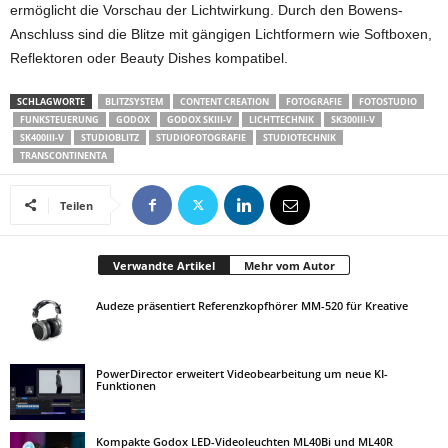
ermöglicht die Vorschau der Lichtwirkung. Durch den Bowens-
Anschluss sind die Blitze mit gängigen Lichtformern wie Softboxen,
Reflektoren oder Beauty Dishes kompatibel.
SCHLAGWORTE
BLITZSYSTEM
CONTENT CREATION
FOTOGRAFIE
FOTOSTUDIO
FUNKSTEUERUNG
GODOX
GODOX SKIII-V
LICHTTECHNIK
SK300III-V
SK400III-V
STUDIOBLITZ
STUDIOFOTOGRAFIE
STUDIOTECHNIK
TRANSCONTINENTA
Teilen
Verwandte Artikel
Mehr vom Autor
Audeze präsentiert Referenzkopfhörer MM-520 für Kreative
PowerDirector erweitert Videobearbeitung um neue KI-
Funktionen
Kompakte Godox LED-Videoleuchten ML40Bi und ML40R