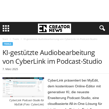
Start
Tools
KI-gestützte Audiobearbeitung von CyberLink im Podcast-Studio
TOOLS
KI-gestützte Audiobearbeitung
von CyberLink im Podcast-Studio
7. März 2025
CyberLink präsentiert bei MyEdit,
dem kostenlosen Online-Editor mit
generativer KI, die neueste
Erweiterung Podcast-Studio, eine
CyberLink Podcast-Studio für
cloudbasierte All-in-One-Lösung für
MyEdit (Foto: CyberLink)