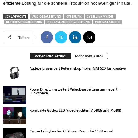
effiziente Lösung für die schnelle Produktion hochwertiger Inhalte.
SCHLAGWORTE
AUDIOBEARBEITUNG
CYBERLINK
CYBERLINK MYEDIT
KI-PODCASTBEARBEITUNG
PODCAST-AUDIOBEARBEITUNG
PODCAST-STUDIO
Teilen
Verwandte Artikel
Mehr vom Autor
Audeze präsentiert Referenzkopfhörer MM-520 für Kreative
PowerDirector erweitert Videobearbeitung um neue KI-
Funktionen
Kompakte Godox LED-Videoleuchten ML40Bi und ML40R
Canon bringt erstes RF-Power-Zoom für Vollformat