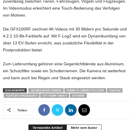
zuverlässig zwischen Tieren, Fahrzeugen, Vögeln und Flugzeugen.
Im Videomodus erleichtert eine Touch-Bedienung das Verfolgen
von Motiven.
Die GFX100RF zeichnet 4K-Videos mit 30 Bildern pro Sekunde und
4:2:2 10-Bit-Farbtiefe auf. Mit F-Log2 wird ein Dynamikumfang von
über 13 EV-Stufen erreicht, was zusätzliche Flexibilität in der
Postproduktion bietet.
Zum Lieferumfang gehören eine Gegenlichtblende aus Aluminium,
ein Schutzfilter sowie ein Schulterriemen. Die Kamera ist wetterfest
und kann auch bei Regen und Staub eingesetzt werden.
SCHLAGWORTE
102-MEGAPIXEL-SENSOR
FRAME.IO CAMERA TO CLOUD
FUJIFILM
FUJIFILM X-PROZESSOR 5
GFX 102MP CMOS II
GFX100RF
Teilen
Verwandte Artikel
Mehr vom Autor