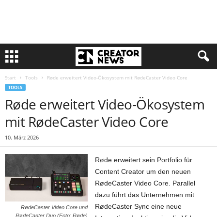
Start
Tools
Røde erweitert Video-Ökosystem mit RødeCaster Video Core
TOOLS
Røde erweitert Video-Ökosystem
mit RødeCaster Video Core
10. März 2026
Røde erweitert sein Portfolio für
Content Creator um den neuen
RødeCaster Video Core. Parallel
dazu führt das Unternehmen mit
RødeCaster Sync eine neue
RødeCaster Video Core und
RødeCaster Duo (Foto: Røde)