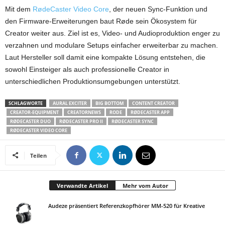
Mit dem
RødeCaster Video Core
, der neuen Sync-Funktion und
den Firmware-Erweiterungen baut Røde sein Ökosystem für
Creator weiter aus. Ziel ist es, Video- und Audioproduktion enger zu
verzahnen und modulare Setups einfacher erweiterbar zu machen.
Laut Hersteller soll damit eine kompakte Lösung entstehen, die
sowohl Einsteiger als auch professionelle Creator in
unterschiedlichen Produktionsumgebungen unterstützt.
SCHLAGWORTE
AURAL EXCITER
BIG BOTTOM
CONTENT CREATOR
CREATOR-EQUIPMENT
CREATORNEWS
RODE
RØDECASTER APP
RØDECASTER DUO
RØDECASTER PRO II
RØDECASTER SYNC
RØDECASTER VIDEO CORE
Teilen
Verwandte Artikel
Mehr vom Autor
Audeze präsentiert Referenzkopfhörer MM-520 für Kreative