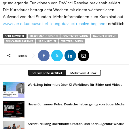
grundlegende Funktionen von DaVinci Resolve praxisnah erklärt.
Die Kursdauer beträgt acht Wochen mit einem wöchentlichen
Aufwand von drei Stunden. Mehr Informationen zum Kurs sind auf
www.sae.edu/deu/weiterbildung-davinci-resolve-beginner
erhältlich.
SCHLAGWORTE
BLACKMAGIC DESIGN
CONTENT CREATION
DAVINCI RESOLVE
EDUCATION PARTNER
SAE INSTITUTE
WEITERBILDUNG
Teilen
Verwandte Artikel
Mehr vom Autor
Workshop informiert über KI-Workflows für Bilder und Videos
Havas Consumer Pulse: Deutsche haben genug von Social Media
Accenture Song übernimmt Creator- und Social-Agentur Whalar