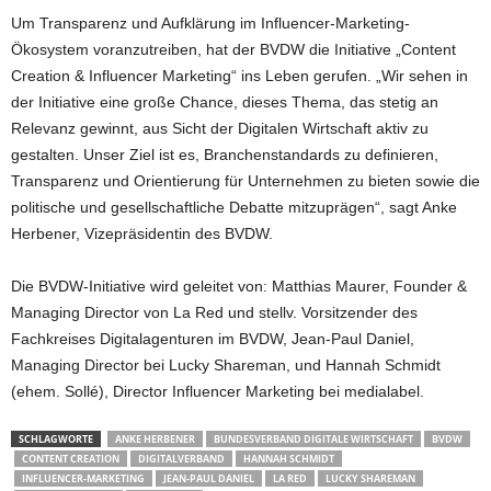
Um Transparenz und Aufklärung im Influencer-Marketing-
Ökosystem voranzutreiben, hat der BVDW die Initiative „Content
Creation & Influencer Marketing“ ins Leben gerufen. „Wir sehen in
der Initiative eine große Chance, dieses Thema, das stetig an
Relevanz gewinnt, aus Sicht der Digitalen Wirtschaft aktiv zu
gestalten. Unser Ziel ist es, Branchenstandards zu definieren,
Transparenz und Orientierung für Unternehmen zu bieten sowie die
politische und gesellschaftliche Debatte mitzuprägen“, sagt Anke
Herbener, Vizepräsidentin des BVDW.
Die BVDW-Initiative wird geleitet von: Matthias Maurer, Founder &
Managing Director von La Red und stellv. Vorsitzender des
Fachkreises Digitalagenturen im BVDW, Jean-Paul Daniel,
Managing Director bei Lucky Shareman, und Hannah Schmidt
(ehem. Sollé), Director Influencer Marketing bei medialabel.
SCHLAGWORTE
ANKE HERBENER
BUNDESVERBAND DIGITALE WIRTSCHAFT
BVDW
CONTENT CREATION
DIGITALVERBAND
HANNAH SCHMIDT
INFLUENCER-MARKETING
JEAN-PAUL DANIEL
LA RED
LUCKY SHAREMAN